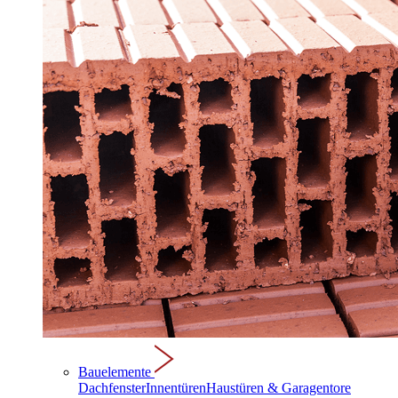
Bauelemente
Dachfenster
Innentüren
Haustüren & Garagentore